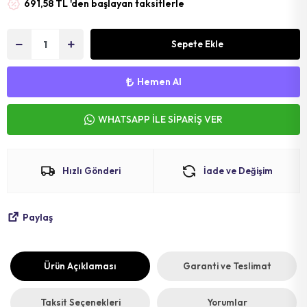
691,58 TL 'den başlayan taksitlerle
MAT
SELE KILIFI
SELE
VOLEYBOL
BİSİKLET 
Sepete Ekle
FUTBOL T
BİSİKLET 
Hemen Al
BONE
SELE BORU
WHATSAPP İLE SİPARİŞ VER
BOKS DİŞLİ
BİSİKLET 
BİSİKLET 
Hızlı Gönderi
İade ve Değişim
Paylaş
Ürün Açıklaması
Garanti ve Teslimat
Taksit Seçenekleri
Yorumlar