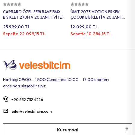
Sepete Ekle
Sepete Ekle
CARRARO ÖZEL SERİ RAVE BMX
ÜMİT 2073 MOTION ERKEK
BİSİKLET 270H V 20 JANT 1 VİTES
ÇOCUK BİSİKLETİ V 20 JANT
MAT MOR HOLOGRAM
VİTESSİZ HAKİ LIME
25.999,00 TL
12.099,00 TL
22.099,15 TL
10.284,15 TL
Sepette
Sepette
Haftaiçi 09:00 - 19:00 Cumartesi 10:00 - 17:00 saatleri
arasında ulaşabilirsiniz.
+90 532 732 4226
bilgi@velesbitcim.com
Kurumsal