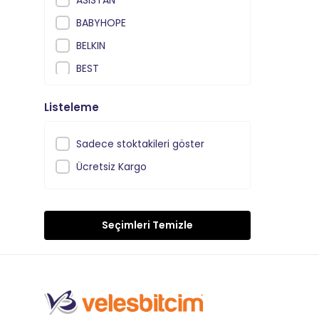
BABYHOPE
BELKIN
BEST
BIANCHI
Listeleme
BİSAN
BYTE ORTLES
Sadece stoktakileri göster
CAMARO
Ücretsiz Kargo
CARRARO
CHAOYANG
Seçimleri Temizle
COOLMAX
CORELLİ
CST
DCR
DIESEL