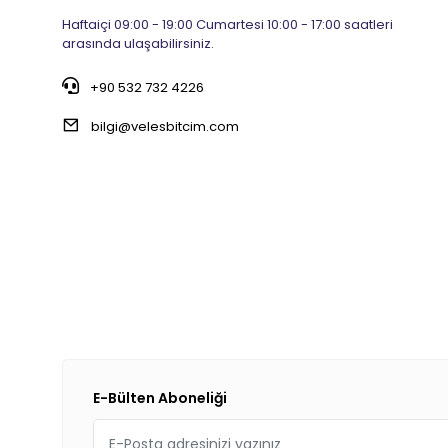
Haftaiçi 09:00 - 19:00 Cumartesi 10:00 - 17:00 saatleri
DİGER
arasında ulaşabilirsiniz.
DSI
+90 532 732 4226
DYNAMIC
bilgi@velesbitcim.com
EDA
EPİC
FORTE GT
GHOST
GİANT
GIYO
HANG SHIN
HATTRICK
HOUSE PLUS
E-Bülten Aboneliği
İMPACT
JING YI